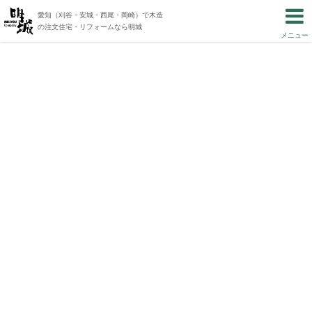
愛知（刈谷・安城・西尾・岡崎）で木造
の注文住宅・リフォームなら明城
メニュー