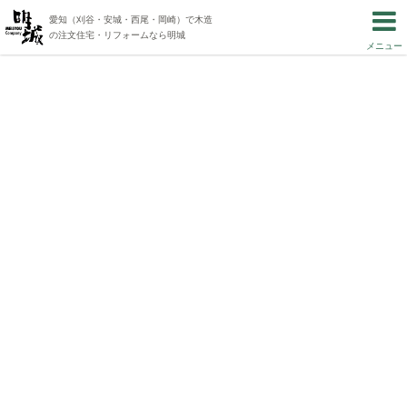
愛知（刈谷・安城・西尾・岡崎）で木造
の注文住宅・リフォームなら明城
メニュー