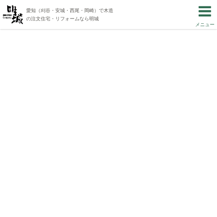
愛知（刈谷・安城・西尾・岡崎）で木造
の注文住宅・リフォームなら明城
メニュー