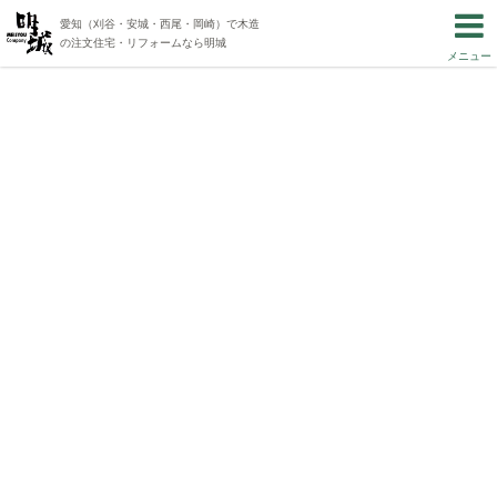
愛知（刈谷・安城・西尾・岡崎）で木造
の注文住宅・リフォームなら明城
メニュー