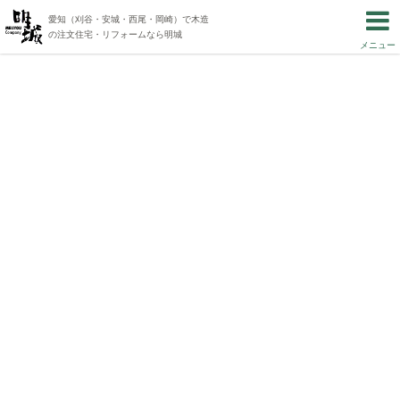
愛知（刈谷・安城・西尾・岡崎）で木造
の注文住宅・リフォームなら明城
メニュー