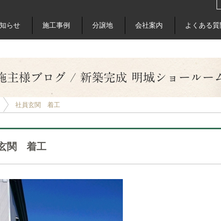
知らせ
施工事例
分譲地
会社案内
よくある質
施主様ブログ / 新築完成 明城ショールー
社員玄関 着工
玄関 着工