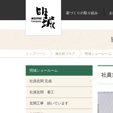
家づくりの取り組み
お
トップページ
施主様ブログ
明城ショールーム
明城ショールーム
社員
社員玄関 完成
社員玄関 着工
玄関工事 続いています