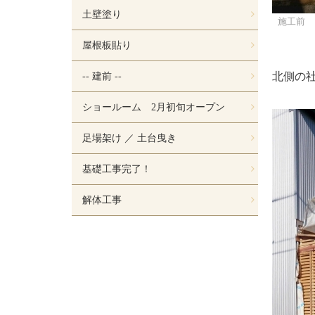
土壁塗り
施工前
屋根板貼り
北側の
-- 建前 --
ショールーム 2月初旬オープン
足場架け ／ 土台曳き
基礎工事完了！
解体工事