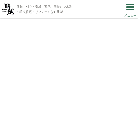
愛知（刈谷・安城・西尾・岡崎）で木造
の注文住宅・リフォームなら明城
メニュー