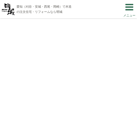
愛知（刈谷・安城・西尾・岡崎）で木造
の注文住宅・リフォームなら明城
メニュー