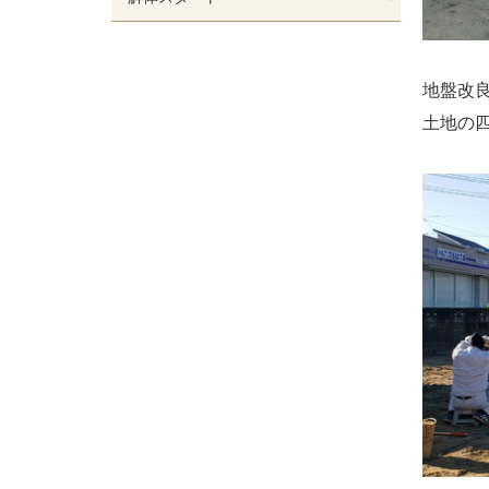
地盤改
土地の