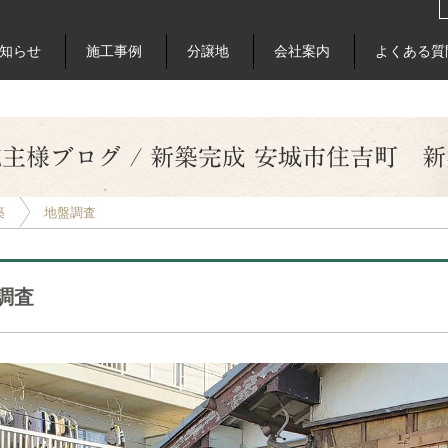
知らせ
施工事例
分譲地
会社案内
よくある質
主様ブログ / 新築完成 安城市住吉町 
築
地盤調査
調査