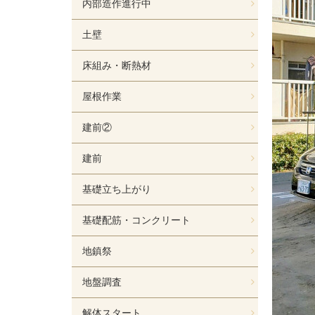
内部造作進行中
土壁
床組み・断熱材
屋根作業
建前②
建前
基礎立ち上がり
基礎配筋・コンクリート
地鎮祭
地盤調査
解体スタート