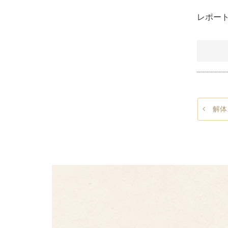
レポー
解体