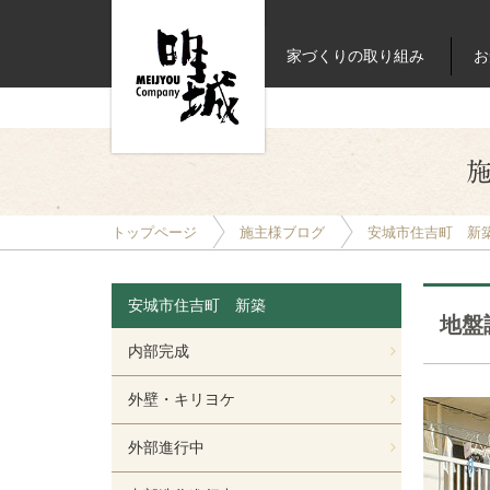
家づくりの取り組み
お
施
トップページ
施主様ブログ
安城市住吉町 新
安城市住吉町 新築
地盤
内部完成
外壁・キリヨケ
外部進行中