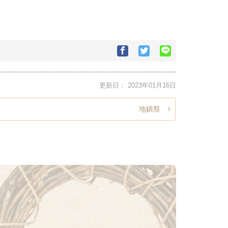
Facebook
Twitter
Google+で
で
で
シ
シ
シ
ェ
ェ
ェ
ア
更新日：
2023年01月16日
ア
ア
す
す
す
る
る
る
地鎮祭