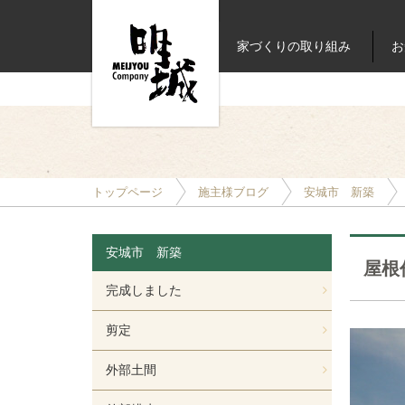
家づくりの取り組み
お
トップページ
施主様ブログ
安城市 新築
安城市 新築
屋根
完成しました
剪定
外部土間