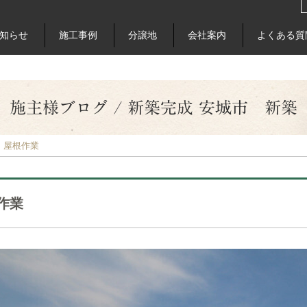
知らせ
施工事例
分譲地
会社案内
よくある質
施主様ブログ / 新築完成 安城市 新築
屋根作業
作業