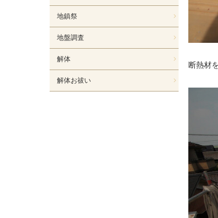
地鎮祭
地盤調査
解体
断熱材
解体お祓い