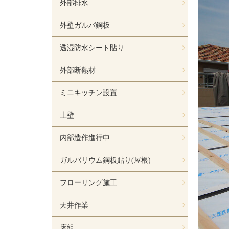
外部排水
外壁ガルバ鋼板
透湿防水シート貼り
外部断熱材
ミニキッチン設置
土壁
内部造作進行中
ガルバリウム鋼板貼り(屋根)
フローリング施工
天井作業
床組