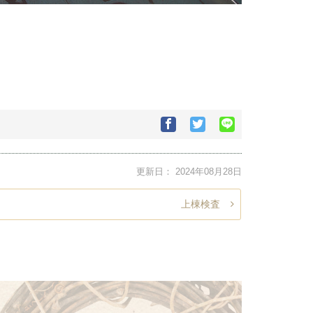
Facebook
Twitter
Google+で
で
で
シ
シ
シ
ェ
ェ
ェ
ア
更新日：
2024年08月28日
ア
ア
す
す
す
る
る
る
上棟検査