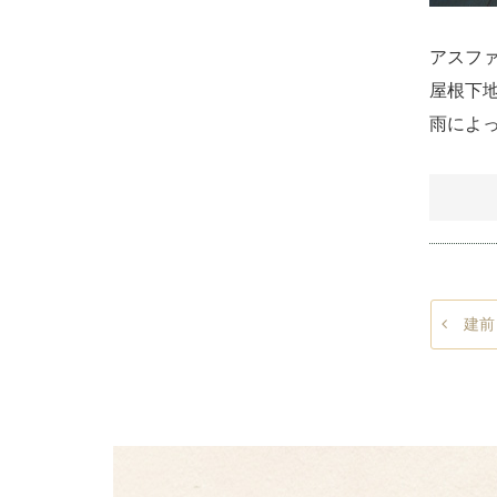
アスフ
屋根下
雨によ
建前