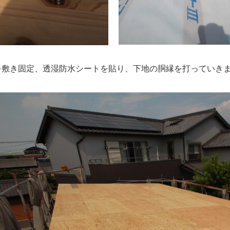
を敷き固定、透湿防水シートを貼り、下地の胴縁を打っていき