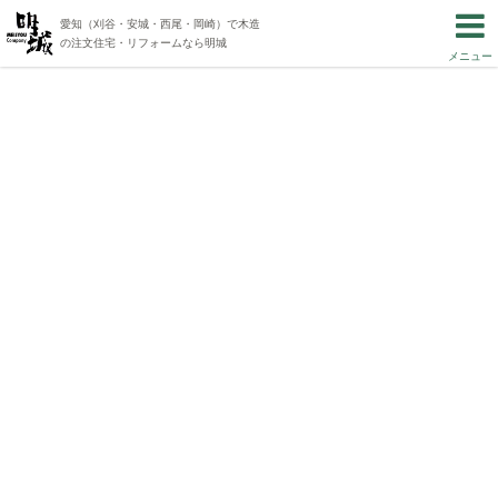
愛知（刈谷・安城・西尾・岡崎）で木造
の注文住宅・リフォームなら明城
メニュー