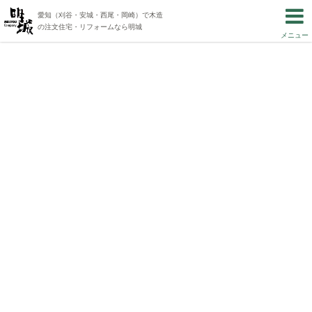
愛知（刈谷・安城・西尾・岡崎）で木造
の注文住宅・リフォームなら明城
メニュー