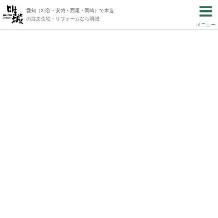
愛知（刈谷・安城・西尾・岡崎）で木造
の注文住宅・リフォームなら明城
メニュー