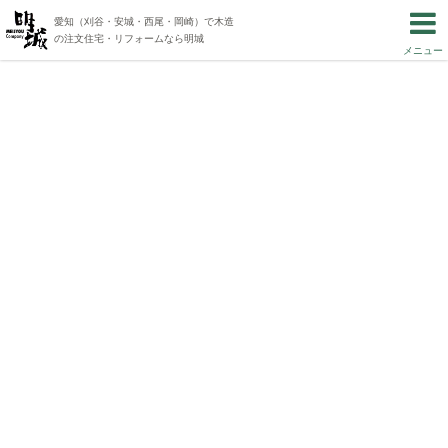
愛知（刈谷・安城・西尾・岡崎）で木造
の注文住宅・リフォームなら明城
メニュー