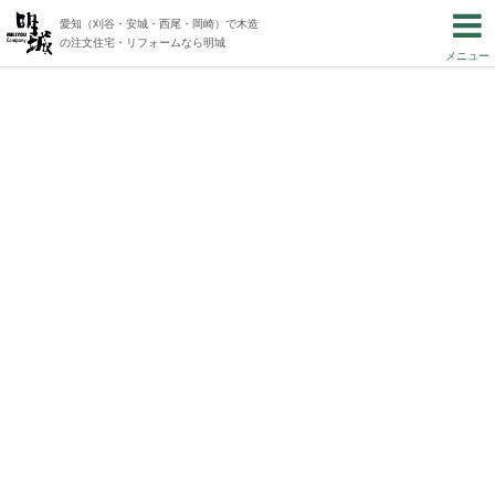
愛知（刈谷・安城・西尾・岡崎）で木造
の注文住宅・リフォームなら明城
メニュー