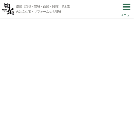
愛知（刈谷・安城・西尾・岡崎）で木造
の注文住宅・リフォームなら明城
メニュー