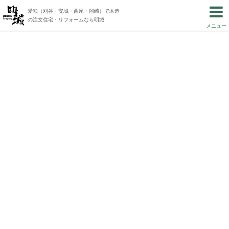
愛知（刈谷・安城・西尾・岡崎）で木造
の注文住宅・リフォームなら明城
メニュー