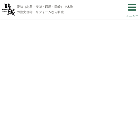
愛知（刈谷・安城・西尾・岡崎）で木造
の注文住宅・リフォームなら明城
メニュー