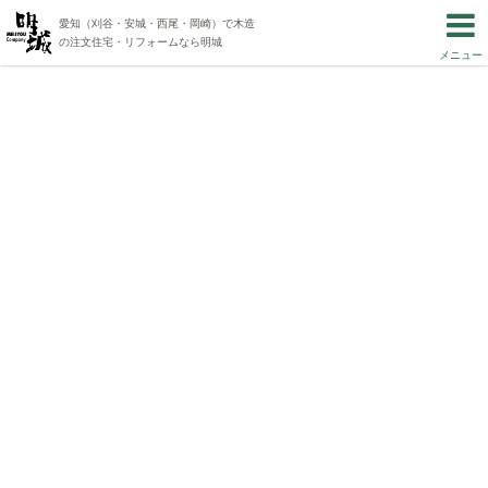
愛知（刈谷・安城・西尾・岡崎）で木造
の注文住宅・リフォームなら明城
メニュー