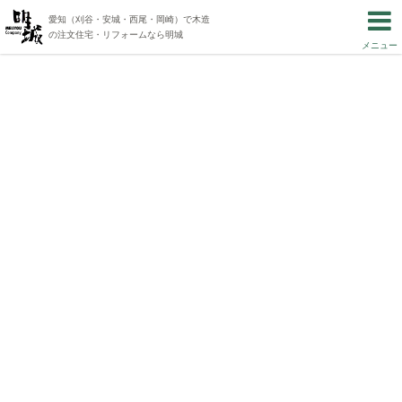
愛知（刈谷・安城・西尾・岡崎）で木造
の注文住宅・リフォームなら明城
メニュー