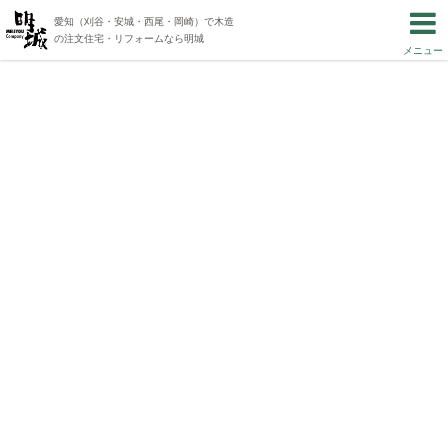
愛知（刈谷・安城・西尾・岡崎）で木造
の注文住宅・リフォームなら明城
メニュー