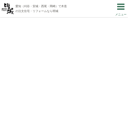
愛知（刈谷・安城・西尾・岡崎）で木造
の注文住宅・リフォームなら明城
メニュー