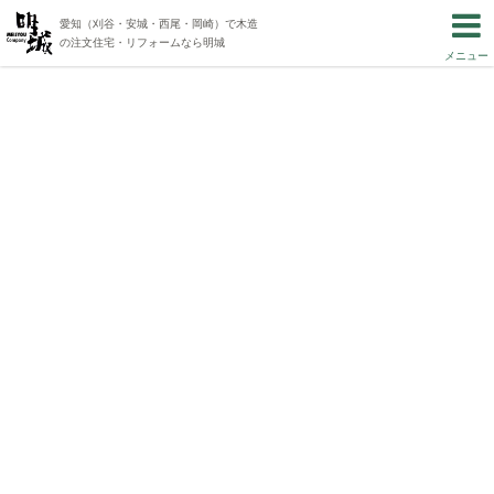
愛知（刈谷・安城・西尾・岡崎）で木造
の注文住宅・リフォームなら明城
メニュー