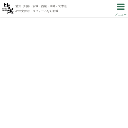
愛知（刈谷・安城・西尾・岡崎）で木造
の注文住宅・リフォームなら明城
メニュー