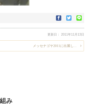
Facebook
Twitter
Google+で
で
で
シ
シ
シ
ェ
ェ
ェ
ア
更新日：
2011年11月13日
ア
ア
す
す
す
る
る
る
メッセナゴヤ2011に出展し...
組み