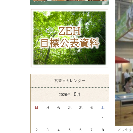
営業日カレンダー
8
2026年
月
日
月
火
水
木
金
土
1
メッセナ
2
3
4
5
6
7
8