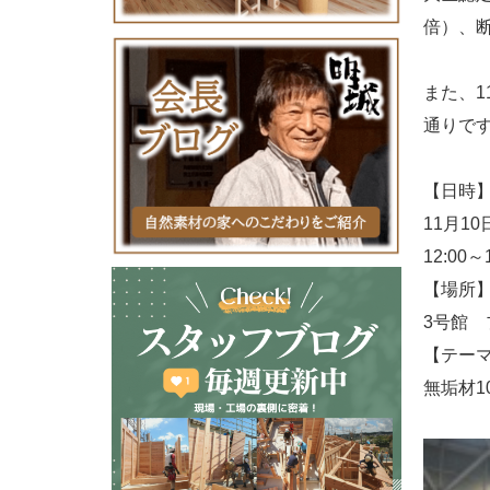
倍）、
また、
通りで
【日時
11月1
12:00～
【場所
3号館
【テー
無垢材1