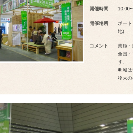
開催時間
10:00
開催場所
ポート
地)
コメント
業種・
全国・
す。
明城は
物大の