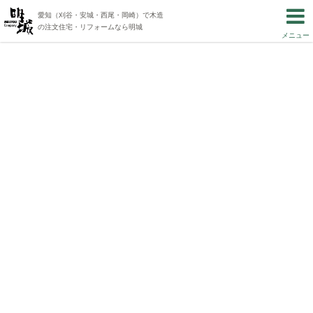
愛知（刈谷・安城・西尾・岡崎）で木造
の注文住宅・リフォームなら明城
メニュー