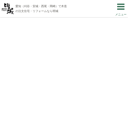
愛知（刈谷・安城・西尾・岡崎）で木造
の注文住宅・リフォームなら明城
メニュー