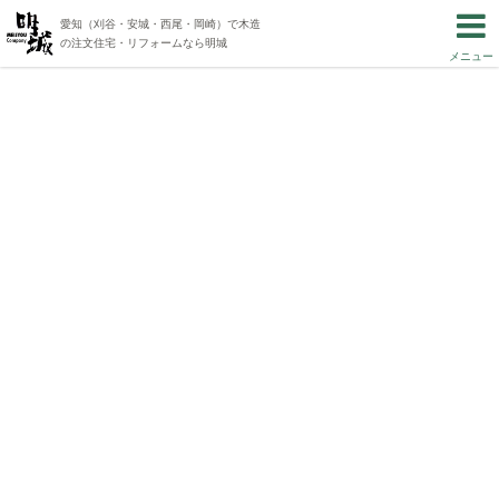
愛知（刈谷・安城・西尾・岡崎）で木造
の注文住宅・リフォームなら明城
メニュー