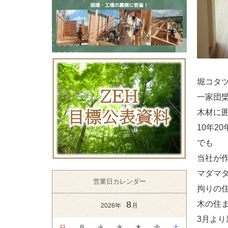
堀コタ
一家団
木材に
10年2
でも
当社が
マダマ
営業日カレンダー
拘りの
8
木の住
2026年
月
3月よ
日
月
火
水
木
金
土