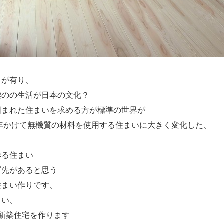
ツが有り、
欒のの生活が日本の文化？
囲まれた住まいを求める方が標準の世界が
0年かけて無機質の材料を使用する住まいに大きく変化した、
作る住まい
ダ先があると思う
住まい作りです、
まい、
り新築住宅を作ります