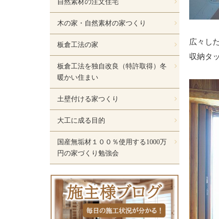
自然素材の注文住宅
木の家・自然素材の家つくり
広々し
板倉工法の家
収納タ
板倉工法を独自改良（特許取得）冬
暖かい住まい
土壁付ける家つくり
大工に成る目的
国産無垢材１００％使用する1000万
円の家づくり勉強会