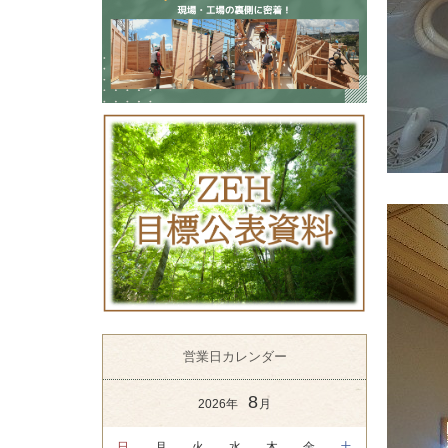
営業日カレンダー
8
2026年
月
日
月
火
水
木
金
土