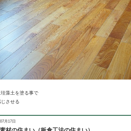
は珪藻土を塗る事で
感じさせる
年07月17日
素材の住まい（板倉工法の住まい）