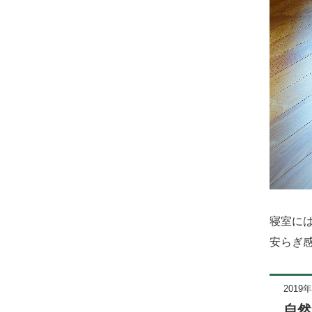
寝室に
安らぎ
2019
自然