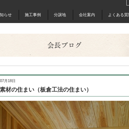
知らせ
施工事例
分譲地
会社案内
よくある質
会長ブログ
年07月18日
素材の住まい（板倉工法の住まい）