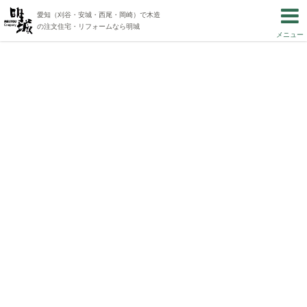
愛知（刈谷・安城・西尾・岡崎）で木造
の注文住宅・リフォームなら明城
メニュー