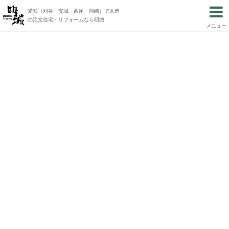
愛知（刈谷・安城・西尾・岡崎）で木造
の注文住宅・リフォームなら明城
メニュー