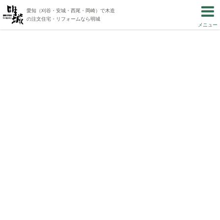
愛知（刈谷・安城・西尾・岡崎）で木造
の注文住宅・リフォームなら明城
メニュー