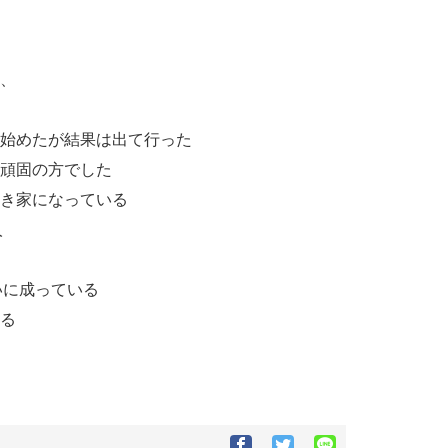
す、
を始めたが結果は出て行った
の頑固の方でした
空き家になっている
人
いに成っている
ある
Facebook
Twitter
Google+で