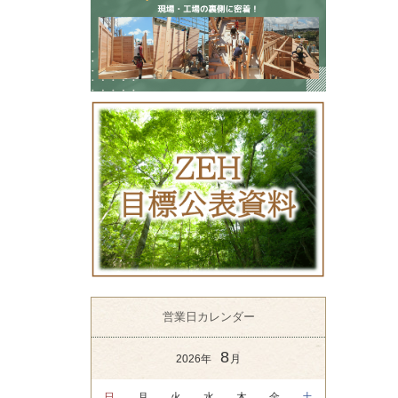
営業日カレンダー
8
2026年
月
日
月
火
水
木
金
土