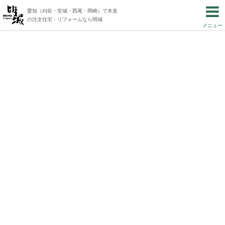
愛知（刈谷・安城・西尾・岡崎）で木造
の注文住宅・リフォームなら明城
メニュー