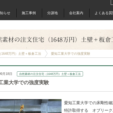
知らせ
施工事例
分譲地
会社案内
よくある質
然素材の注文住宅（1648万円）土壁＋板倉
1648万円）土壁＋板倉工法
愛知工業大学での強度実験
09月18日
自然素材の注文住宅（1648万円）土壁＋板倉工法
工業大学での強度実験
愛知工業大学での床剛性確
特許取得する オブリーク