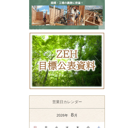
営業日カレンダー
8
2026年
月
日
月
火
水
木
金
土