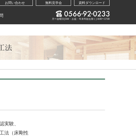
お問い合わせ
無料見学会
資料ダウンロード
問
月〜金曜日(GW・お盆・年末年始を除く) 8:00〜17:00
工法
認実験、
工法（床剛性