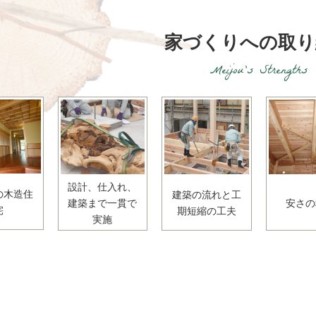
家づくりへの取り
Meijou’s Strengths
設計、仕入れ、
の木造住
建築の流れと工
建築まで一貫で
安さの
宅
期短縮の工夫
実施