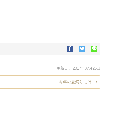
Facebook
Twitter
Google+で
で
で
シ
シ
シ
ェ
ェ
ェ
ア
更新日：
2017年07月25日
ア
ア
す
す
す
る
る
る
今年の夏祭りには