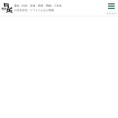
愛知（刈谷・安城・西尾・岡崎）で木造
の注文住宅・リフォームなら明城
メニュー