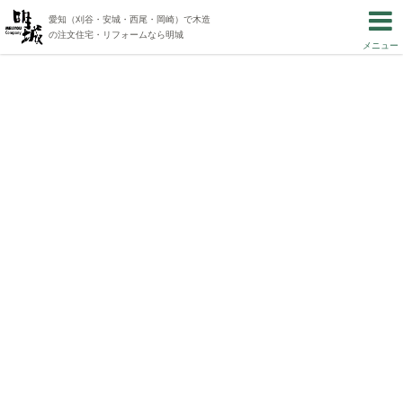
愛知（刈谷・安城・西尾・岡崎）で木造
の注文住宅・リフォームなら明城
メニュー