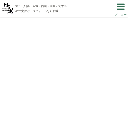
愛知（刈谷・安城・西尾・岡崎）で木造
の注文住宅・リフォームなら明城
メニュー