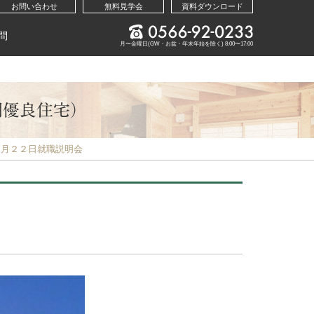
お問い合わせ
無料見学会
資料ダウンロード
問
月〜金曜日(GW・お盆・年末年始を除く) 8:00〜17:00
期優良住宅）
１月２２日就職説明会