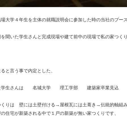
議場大学４年生を主体の就職説明会に参加した時の当社のブー
明を聞いた学生さんと完成現場や建て前中の現場で私の家つく
、
遣ると言う事で内定とした、
た学生さんは 名城大学 理工学部 建築家卒業見込
つくりは 壁には土壁付ける→屋根瓦には土葺き→伝統的軸組
戸の住宅が新築される中で１戸の新築が無い家つくりです、