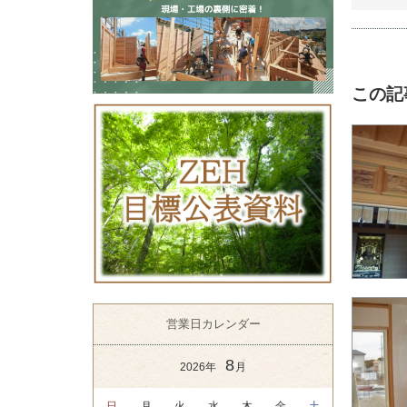
この記
営業日カレンダー
8
2026年
月
日
月
火
水
木
金
土