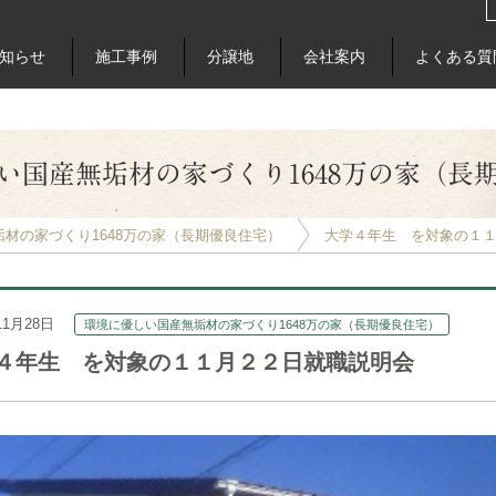
知らせ
施工事例
分譲地
会社案内
よくある質
い国産無垢材の家づくり1648万の家（長
材の家づくり1648万の家（長期優良住宅）
大学４年生 を対象の１
11月28日
環境に優しい国産無垢材の家づくり1648万の家（長期優良住宅）
４年生 を対象の１１月２２日就職説明会