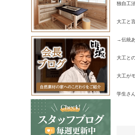
独自工
大工と
→伝統
大工と
大工が
学生さ