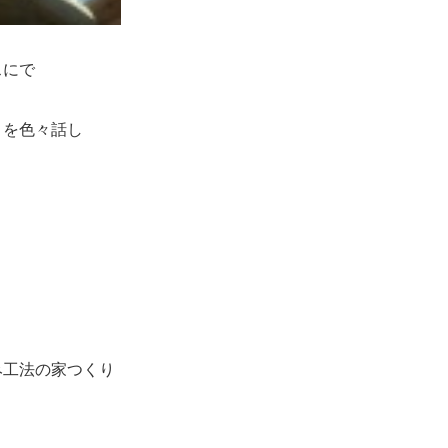
スにで
りを色々話し
み工法の家つくり