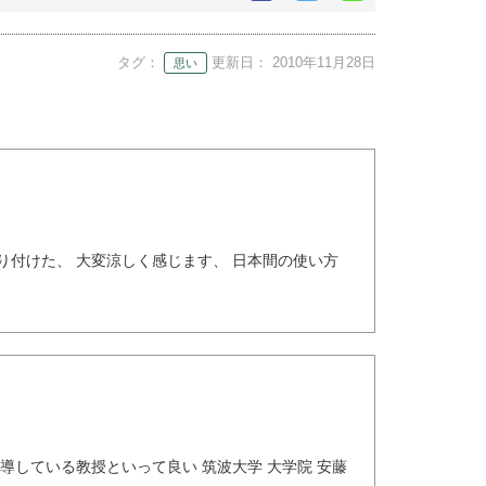
で
で
シ
シ
シ
ェ
ェ
ェ
ア
タグ：
更新日：
2010年11月28日
思い
ア
ア
す
す
す
る
る
る
り付けた、 大変涼しく感じます、 日本間の使い方
導している教授といって良い 筑波大学 大学院 安藤