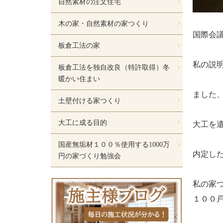
自然素材の注文住宅
木の家・自然素材の家つくり
国際会
板倉工法の家
私の説
板倉工法を独自改良（特許取得）冬
暖かい住まい
ました
土壁付ける家つくり
大工に成る目的
大工を
国産無垢材１００％使用する1000万
内定し
円の家づくり勉強会
私の家
１００