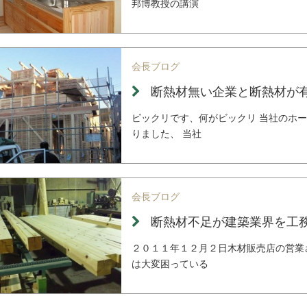
邦博教授の講演
会長ブログ
断熱材無い企業と断熱材が
ビックリです、何がビックリ 当社のホ
りました、 当社
会長ブログ
断熱材不足が建築業界を工
２０１１年１２月２日木材販売店の営業
は大変困っている