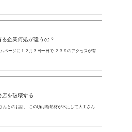
有る企業何処が違うの？
ームページに１２月３日一日で ２３９のアクセスが有
務店を破壊する
さんとのお話、 この頃は断熱材が不足して大工さん